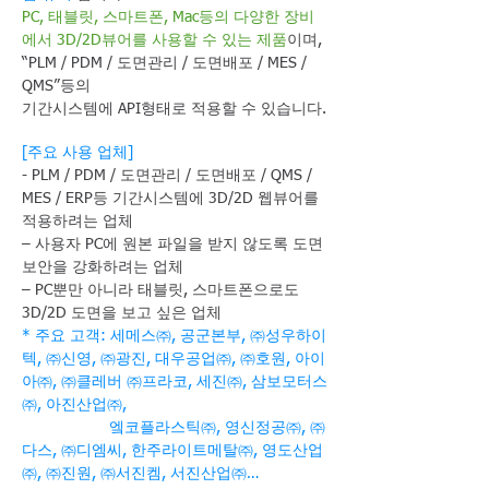
PC, 태블릿, 스마트폰, Mac등의 다양한 장비
에서 3D/2D뷰어를 사용할 수 있는 제품
이며,
“PLM / PDM / 도면관리 / 도면배포 / MES /
QMS”등의
기간시스템에 API형태로 적용할 수 있습니다.
​[주요 사용 업체]
- PLM / PDM / 도면관리 / 도면배포 / QMS /
MES / ERP등 기간시스템에 3D/2D 웹뷰어를
적용하려는 업체
– 사용자 PC에 원본 파일을 받지 않도록 도면
보안을 강화하려는 업체
– PC뿐만 아니라 태블릿, 스마트폰으로도
3D/2D 도면을 보고 싶은 업체
* 주요 고객: 세메스㈜, 공군본부, ㈜성우하이
텍, ㈜신영, ㈜광진, 대우공업㈜, ㈜호원, 아이
아㈜, ㈜클레버 ㈜프라코, 세진㈜, 삼보모터스
㈜, 아진산업㈜,
엨코플라스틱㈜, 영신정공㈜, ㈜
다스, ㈜디엠씨, 한주라이트메탈㈜, 영도산업
㈜, ㈜진원, ㈜서진켐, 서진산업㈜…