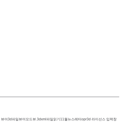
드 뷰어
3d파일뷰어
모드뷰
.3dxml파일읽기
11월뉴스레터
opr3d 라이선스 입력창