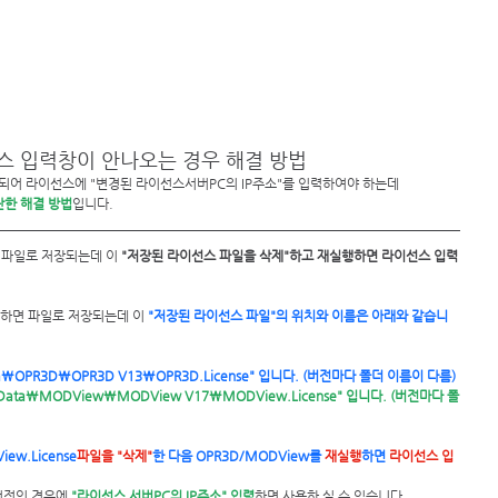
견적요청
활용사례
무료 데모신청
온라인 교육신청
이선스 입력창이 안나오는 경우 해결 방법
변경 되어 라이선스에 "변경된 라이선스서버PC의 IP주소"를 입력하여야 하는데 
단한 해결 방법
입니다.
 파일로 저장되는데 이 
"저장된 라이선스 파일을 삭제"하고 재실행하면 라이선스 입력
력하면 파일로 저장되는데 이
 "저장된 라이선스 파일"의 위치와 이름은 아래와 같습니
Data\OPR3D\OPR3D V13\OPR3D.License" 입니다. (버전마다 폴더 이름이 다름)
iew.License
파일을 "삭제"
한 다음 OPR3D/MODView를
 재실행
하면 
라이선스 입
버전인 경우에 
"라이선스 서버PC의 IP주소" 입력
하면 사용하 실 수 있습니다.