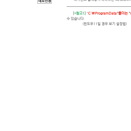
[*참고1]
"
C:\ProgramData"폴더는 
수 있습니다.
                  (윈도우11일 경우 보기 설정법)