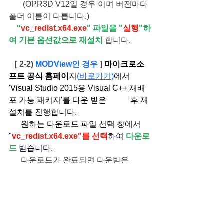
       (OPR3D V12일 경우 이며 버전마다 
폴더 이름이 다릅니다.)
"
vc_redist.x64.exe
" 파일을 "
실행
"하
여 기본 옵션값으로 재설치
 합니다.
   [ 2-2) 
MODView인 경우
 ] 
마이크로소
프트 공식 홈페이
지
(
바로가기
)
에서 
'Visual Studio 2015용 Visual C++ 재배
포 가능 패키지'를 다운 받은            후 재
설치를 진행합니다. 
      원하는 다운로드 파일 선택 창에서 
"
vc_redist.x64.exe"를 선택
하여
다운로
드
받습니다.
      다운로드가 완료되면 다운받은 
"
vc_redist.x64.exe
" 파일을 "
실행
"하
여 기본 옵션값으로 
재설치
 합니다.