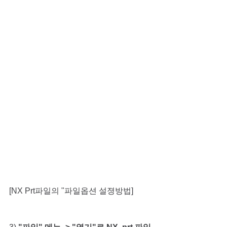
[NX Prt파일의 "파일옵션 설졍방법]