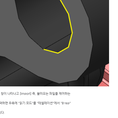
창이 나타나고 [Import] 즉, 불러오는 파일을 제어하는  
면 우측에 "읽기 모드"를 "테셀레이션"에서 "B-rep" 
다. 