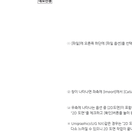
① [파일]에 오른쪽 하단에 [파일 옵션]을 선택합
② 창이 나타나면 좌측에 [Import]에서 [Catia
③ 우측에 나타나는 옵션 중 [2D도면]이 포함
    "2D 도면"을 체크하고 [확인]버튼을 눌러
※ Unigraphics(UG NX)같은 경우는 “2
    다소 느려질 수 있으니 2D 도면 작업이 끝나